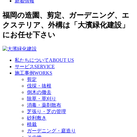
新着情報
福岡の造園、剪定、ガーデニング、エ
クステリア、外構は「大濱緑化建設」
にお任せ下さい
私たちについて
ABOUT US
サービス
SERVICE
施工事例
WORKS
剪定
伐採・抜根
倒木の撤去
除草・草刈り
消毒・薬剤散布
芝張り・芝の管理
砂利敷き
植栽
ガーデニング・庭造り