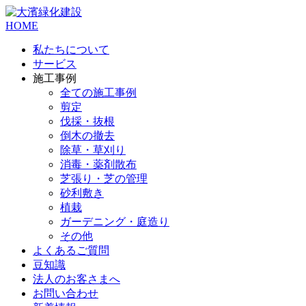
HOME
私たちについて
サービス
施工事例
全ての施工事例
剪定
伐採・抜根
倒木の撤去
除草・草刈り
消毒・薬剤散布
芝張り・芝の管理
砂利敷き
植栽
ガーデニング・庭造り
その他
よくあるご質問
豆知識
法人のお客さまへ
お問い合わせ