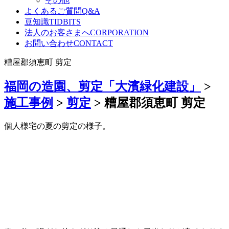
その他
よくあるご質問
Q&A
豆知識
TIDBITS
法人のお客さまへ
CORPORATION
お問い合わせ
CONTACT
糟屋郡須恵町 剪定
福岡の造園、剪定「大濱緑化建設」
>
施工事例
>
剪定
>
糟屋郡須恵町 剪定
個人様宅の夏の剪定の様子。