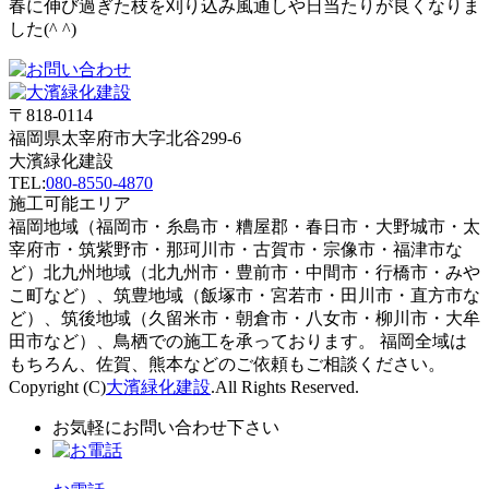
春に伸び過ぎた枝を刈り込み風通しや日当たりが良くなりま
した(^ ^)
〒818-0114
福岡県太宰府市大字北谷299-6
大濱緑化建設
TEL:
080-8550-4870
施工可能エリア
福岡地域
（福岡市・糸島市・糟屋郡・春日市・大野城市・太
宰府市・筑紫野市・那珂川市・古賀市・宗像市・福津市な
ど）
北九州地域
（北九州市・豊前市・中間市・行橋市・みや
こ町など）、
筑豊地域
（飯塚市・宮若市・田川市・直方市な
ど）、
筑後地域
（久留米市・朝倉市・八女市・柳川市・大牟
田市など）、
鳥栖
での施工を承っております。
福岡全域
は
もちろん、
佐賀
、
熊本
などのご依頼もご相談ください。
Copyright (C)
大濱緑化建設
.All Rights Reserved.
お気軽にお問い合わせ下さい